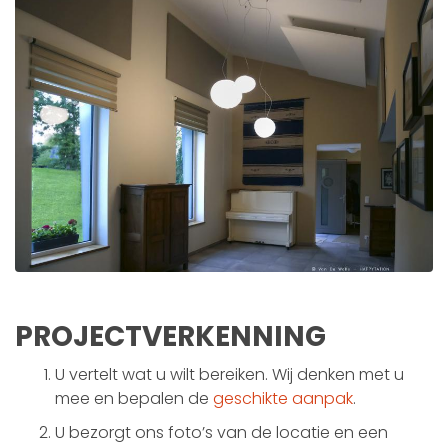
PROJECTVERKENNING
U vertelt wat u wilt bereiken. Wij denken met u
mee en bepalen de
geschikte aanpak
.
U bezorgt ons foto’s van de locatie en een