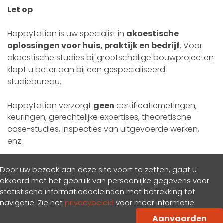
Let op
Happytation is uw specialist in
akoestische
oplossingen voor huis, praktijk en bedrijf
. Voor
akoestische studies bij grootschalige bouwprojecten
klopt u beter aan bij een gespecialiseerd
studiebureau.
Happytation verzorgt
geen
certificatiemetingen,
keuringen, gerechtelijke expertises, theoretische
case-studies, inspecties van uitgevoerde werken,
enz.
Door uw bezoek aan deze site voort te zetten, gaat u
akkoord met het gebruik van persoonlijke gegevens voor
statistische informatiedoeleinden met betrekking tot
navigatie. Zie het
privacybeleid
voor meer informatie.
Privacy & cookiesbeleid
Aanvaarden