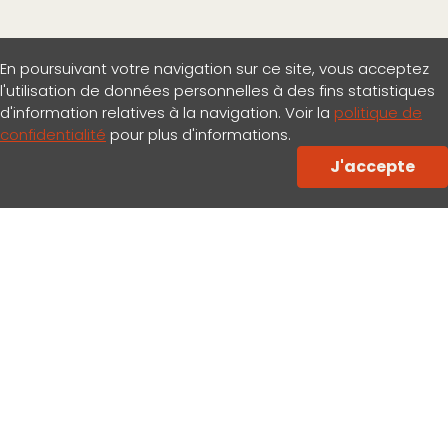
En poursuivant votre navigation sur ce site, vous acceptez
l'utilisation de données personnelles à des fins statistiques
d'information relatives à la navigation. Voir la
politique de
confidentialité
pour plus d'informations.
NOS MATÉRIAUX
J'accepte
Des matériaux
respectueux de
l’environnement
Esthétiques
Certifiés
Ecologiques
Durables